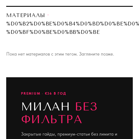
МАТЕРИАЛЫ
·
%D0%B2%D0%BE%D0%B4%D0%BD%D0%BE%D0%
%D0%BF%D0%BE%D0%BB%D0%BE
Пока нет материалов с этим тегом. Загляните позже.
PREMIUM · €36 В ГОД
МИЛАН
БЕЗ
ФИЛЬТРА
Закрытые гайды, премиум-статьи без лимита и