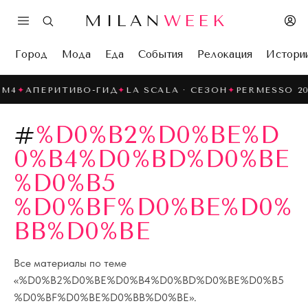
MILAN
WEEK
Город
Мода
Еда
События
Релокация
Истори
M4
✦
АПЕРИТИВО-ГИД
✦
LA SCALA · СЕЗОН
✦
PERMESSO 202
#
%D0%B2%D0%BE%D
0%B4%D0%BD%D0%BE
%D0%B5
%D0%BF%D0%BE%D0%
BB%D0%BE
Все материалы по теме
«
%D0%B2%D0%BE%D0%B4%D0%BD%D0%BE%D0%B5
%D0%BF%D0%BE%D0%BB%D0%BE
».