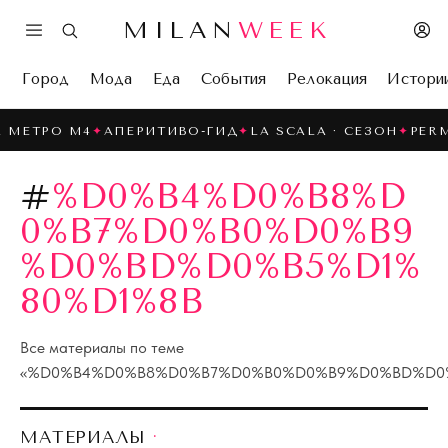
MILAN
WEEK
Город
Мода
Еда
События
Релокация
Истори
МЕТРО M4
✦
АПЕРИТИВО-ГИД
✦
LA SCALA · СЕЗОН
✦
PERME
#
%D0%B4%D0%B8%D
0%B7%D0%B0%D0%B9
%D0%BD%D0%B5%D1%
80%D1%8B
Все материалы по теме
«
%D0%B4%D0%B8%D0%B7%D0%B0%D0%B9%D0%BD%D0
МАТЕРИАЛЫ
·