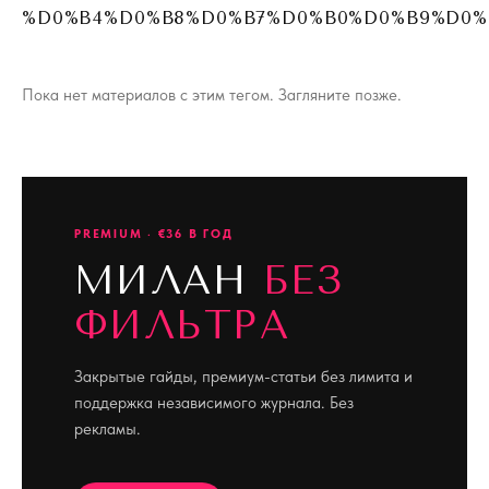
%D0%B4%D0%B8%D0%B7%D0%B0%D0%B9%D0%
Пока нет материалов с этим тегом. Загляните позже.
PREMIUM · €36 В ГОД
МИЛАН
БЕЗ
ФИЛЬТРА
Закрытые гайды, премиум-статьи без лимита и
поддержка независимого журнала. Без
рекламы.