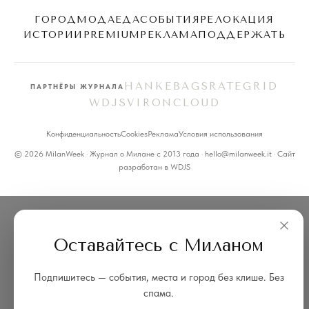
ГОРОД
МОДА
ЕДА
СОБЫТИЯ
РЕЛОКАЦИЯ
ИСТОРИИ
PREMIUM
РЕКЛАМА
ПОДДЕРЖАТЬ
HANKEBAGS
RATEGRID
ПАРТНЁРЫ ЖУРНАЛА
WDJS
VIRONCLOUD
Конфиденциальность
Cookies
Реклама
Условия использования
© 2026 MilanWeek · Журнал о Милане с 2013 года · hello@milanweek.it · Сайт
разработан в
WDJS
Оставайтесь с Миланом
Подпишитесь — события, места и город без клише. Без
спама.