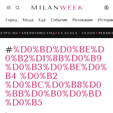
MILAN
WEEK
Город
Мода
Еда
События
Релокация
Истори
ТРО M4
✦
АПЕРИТИВО-ГИД
✦
LA SCALA · СЕЗОН
✦
PERMESS
#
%D0%BD%D0%BE%D
0%B2%D1%8B%D0%B9
%D0%B3%D0%BE%D0%
B4 %D0%B2
%D0%BC%D0%B8%D0
%BB%D0%B0%D0%BD
%D0%B5