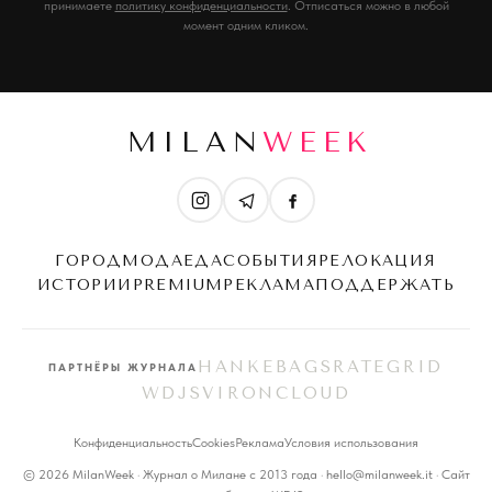
принимаете
политику конфиденциальности
. Отписаться можно в любой
момент одним кликом.
MILAN
WEEK
ГОРОД
МОДА
ЕДА
СОБЫТИЯ
РЕЛОКАЦИЯ
ИСТОРИИ
PREMIUM
РЕКЛАМА
ПОДДЕРЖАТЬ
HANKEBAGS
RATEGRID
ПАРТНЁРЫ ЖУРНАЛА
WDJS
VIRONCLOUD
Конфиденциальность
Cookies
Реклама
Условия использования
© 2026 MilanWeek · Журнал о Милане с 2013 года · hello@milanweek.it · Сайт