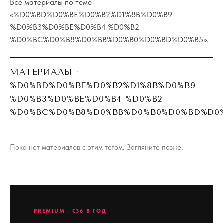
Все материалы по теме
«
%D0%BD%D0%BE%D0%B2%D1%8B%D0%B9
%D0%B3%D0%BE%D0%B4 %D0%B2
%D0%BC%D0%B8%D0%BB%D0%B0%D0%BD%D0%B5
».
МАТЕРИАЛЫ
·
%D0%BD%D0%BE%D0%B2%D1%8B%D0%B9
%D0%B3%D0%BE%D0%B4 %D0%B2
%D0%BC%D0%B8%D0%BB%D0%B0%D0%BD%D0
Пока нет материалов с этим тегом. Загляните позже.
PREMIUM · €36 В ГОД