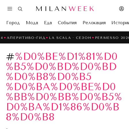
MILAN
WEEK
Город
Мода
Еда
События
Релокация
Истори
✦
АПЕРИТИВО-ГИД
✦
LA SCALA · СЕЗОН
✦
PERMESSO 2026
#
%D0%BE%D1%81%D0
%B5%D0%BD%D0%BD
%D0%B8%D0%B5
%D0%BA%D0%BE%D0
%BB%D0%BB%D0%B5%
D0%BA%D1%86%D0%B
8%D0%B8