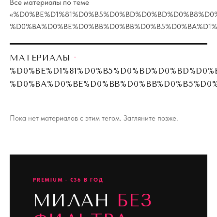
Все материалы по теме
«
%D0%BE%D1%81%D0%B5%D0%BD%D0%BD%D0%B8%D0
%D0%BA%D0%BE%D0%BB%D0%BB%D0%B5%D0%BA%D1%
МАТЕРИАЛЫ
·
%D0%BE%D1%81%D0%B5%D0%BD%D0%BD%D0%
%D0%BA%D0%BE%D0%BB%D0%BB%D0%B5%D0%
Пока нет материалов с этим тегом. Загляните позже.
PREMIUM · €36 В ГОД
МИЛАН
БЕЗ