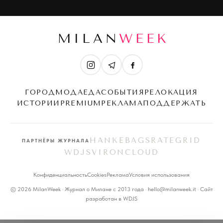
MILAN
WEEK
ГОРОД
МОДА
ЕДА
СОБЫТИЯ
РЕЛОКАЦИЯ
ИСТОРИИ
PREMIUM
РЕКЛАМА
ПОДДЕРЖАТЬ
HANKEBAGS
RATEGRID
ПАРТНЁРЫ ЖУРНАЛА
WDJS
VIRONCLOUD
Конфиденциальность
Cookies
Реклама
Условия использования
© 2026 MilanWeek · Журнал о Милане с 2013 года · hello@milanweek.it · Сайт
разработан в
WDJS