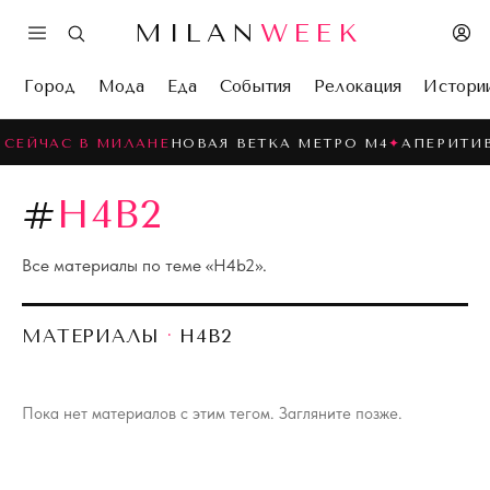
MILAN
WEEK
Город
Мода
Еда
События
Релокация
Истори
СЕЙЧАС В МИЛАНЕ
НОВАЯ ВЕТКА МЕТРО M4
✦
АПЕРИТИВ
#
H4B2
Все материалы по теме «
H4b2
».
МАТЕРИАЛЫ
·
H4B2
Пока нет материалов с этим тегом. Загляните позже.