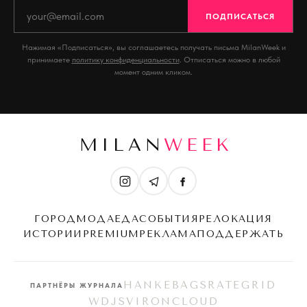
ПОДПИСАТЬСЯ
Нажимая «Подписаться», вы соглашаетесь получать письма MilanWeek и
принимаете
политику конфиденциальности
. Отписаться можно в любой
момент одним кликом.
MILAN
WEEK
ГОРОД
МОДА
ЕДА
СОБЫТИЯ
РЕЛОКАЦИЯ
ИСТОРИИ
PREMIUM
РЕКЛАМА
ПОДДЕРЖАТЬ
HANKEBAGS
RATEGRID
ПАРТНЁРЫ ЖУРНАЛА
WDJS
VIRONCLOUD