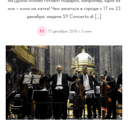
на Дуомо.Милан готовит подарки, например, один из
них – кино на катке! Чем заняться в городе с 17 по 23
декабря: неделя 51! Concerto di […]
M
·
17 декабря 2018 г.
·
5
мин