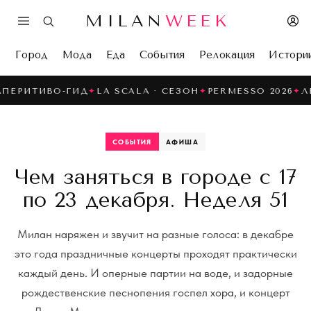
MILAN
WEEK
Город
Мода
Еда
События
Релокация
Истори
ИВО-ГИД
✦
LA SCALA · СЕЗОН
✦
PERMESSO 2026
✦
ЛЕТО В
СОБЫТИЯ
АФИША
Чем заняться в городе с 17
по 23 декабря. Неделя 51
Милан наряжен и звучит на разные голоса: в декабре
это года праздничные концерты проходят практически
каждый день. И оперные партии на воде, и задорные
рождественские песнопения госпел хора, и концерт