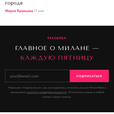
города
Мария Кравцова
·
11
мин
РАССЫЛКА
ГЛАВНОЕ О МИЛАНЕ —
КАЖДУЮ ПЯТНИЦУ
ПОДПИСАТЬСЯ
Нажимая «Подписаться», вы соглашаетесь получать письма MilanWeek и
принимаете
политику конфиденциальности
. Отписаться можно в любой
момент одним кликом.