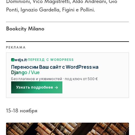
Dominioni, Vico Magistretti, Aldo Andreani, Gio
Ponti, Ignazio Gardella, Figini e Pollini.
Bookcity Milano
РЕКЛАМА
wdjs.it
ПЕРЕЕЗД С WORDPRESS
Переносим Ваш сайт с WordPress на
Django / Vue
Без плагинов и уязвимостей · под ключ от 500 €
Узнать подробнее
15-18 ноября