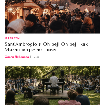
МАРКЕТЫ
Sant'Ambrogio и Oh bej! Oh bej!: как
Милан встречает зиму
Ольга Лебедева
·
11
мин