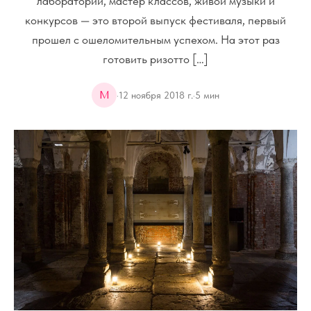
лабораторий, мастер классов, живой музыки и
конкурсов — это второй выпуск фестиваля, первый
прошел с ошеломительным успехом. На этот раз
готовить ризотто […]
M
·
12 ноября 2018 г.
·
5
мин