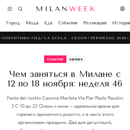
MILAN
WEEK
Город
Мода
Еда
События
Релокация
Истори
ТИВО-ГИД
✦
LA SCALA · СЕЗОН
✦
PERMESSO 2026
✦
ЛЕТО В
СОБЫТИЯ
АФИША
Чем заняться в Милане с
12 по 18 ноября: неделя 46
Festa del risotto Cascina Merlata Via Pier Paolo Pasolini
3 С 10 до 22 Осень и зима — идеальное время для
горячего ароматного ризотто, и в честь этого
организован праздник. Два дня дегустаций,