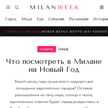
MILAN
WEEK
Город
Мода
Еда
События
Релокация
Истори
ЧАС В МИЛАНЕ
НОВАЯ ВЕТКА МЕТРО M4
✦
АПЕРИТИВО-Г
СОБЫТИЯ
ГОРОД
Что посмотреть в Милане
на Новый Год
Какой месяц года лучше всего подходит для
посещения европейских городов? Оставив
размышления на тему моря, солнца и тепла,
однозначным ответом будет: перед рождеством, в