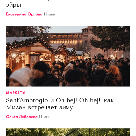
эйры
Екатерина Орлова
·
11
мин
МАРКЕТЫ
Sant'Ambrogio и Oh bej! Oh bej!: как
Милан встречает зиму
Ольга Лебедева
·
11
мин