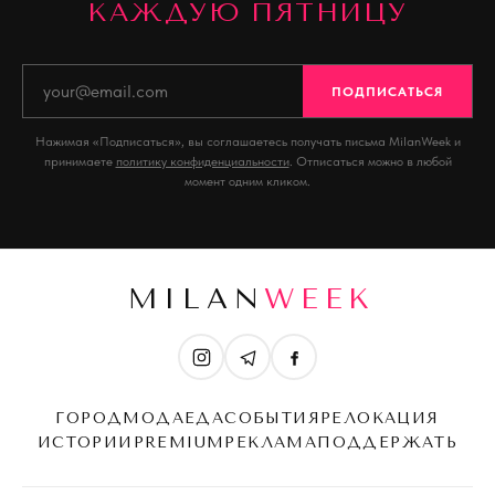
КАЖДУЮ ПЯТНИЦУ
ПОДПИСАТЬСЯ
Нажимая «Подписаться», вы соглашаетесь получать письма MilanWeek и
принимаете
политику конфиденциальности
. Отписаться можно в любой
момент одним кликом.
MILAN
WEEK
ГОРОД
МОДА
ЕДА
СОБЫТИЯ
РЕЛОКАЦИЯ
ИСТОРИИ
PREMIUM
РЕКЛАМА
ПОДДЕРЖАТЬ