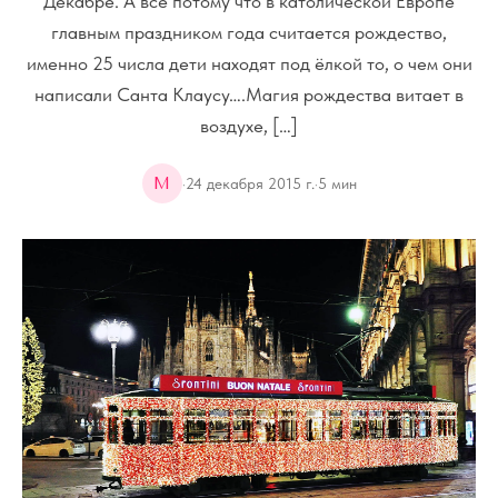
Декабре. А все потому что в католической Европе
главным праздником года считается рождество,
именно 25 числа дети находят под ёлкой то, о чем они
написали Санта Клаусу….Магия рождества витает в
воздухе, […]
M
·
24 декабря 2015 г.
·
5
мин