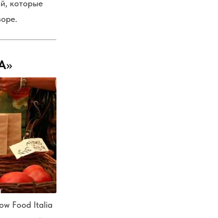
й, которые
оре.
A
»
w Food Italia