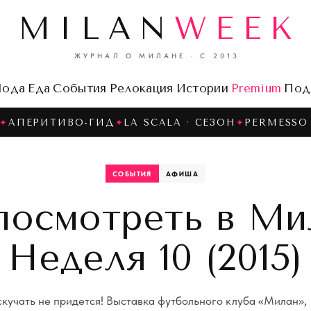
MILAN
WEEK
ЖУРНАЛ О МИЛАНЕ · С 2013
ода
Еда
События
Релокация
Истории
Premium
Под
✦
АПЕРИТИВО-ГИД
✦
LA SCALA · СЕЗОН
✦
PERMESSO 
СОБЫТИЯ
АФИША
посмотреть в Ми
Неделя 10 (2015)
кучать не придется! Выставка футбольного клуба «Милан»,