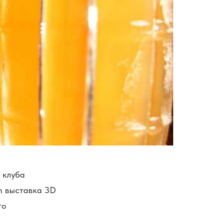
 клуба
ch выставка 3D
го