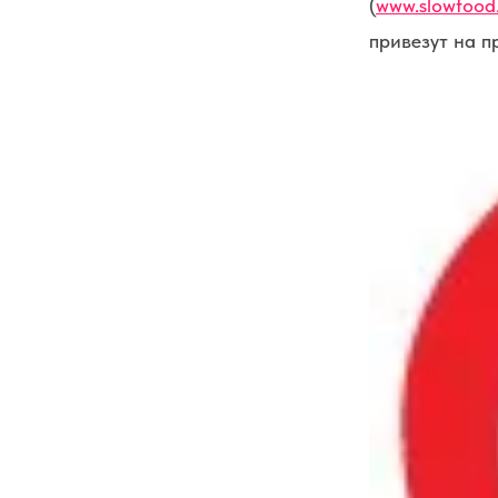
(
www.slowfood.
привезут на п