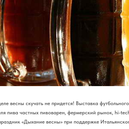
еле весны скучать не придется! Выставка футбольного
ля пива частных пивоварен, фермерский рынок, hi-te
праздник «Дыхание весны» при поддержке Итальянско