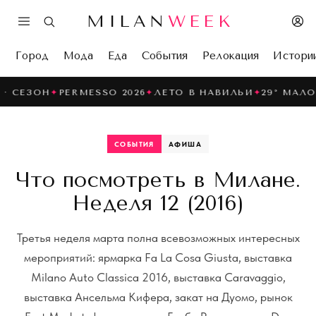
MILAN
WEEK
Город
Мода
Еда
События
Релокация
Истори
PERMESSO 2026
✦
ЛЕТО В НАВИЛЬИ
✦
29° МАЛООБЛАЧНО
СОБЫТИЯ
АФИША
Что посмотреть в Милане.
Неделя 12 (2016)
Третья неделя марта полна всевозможных интересных
мероприятий: ярмарка Fa La Cosa Giusta, выставка
Milano Auto Classica 2016, выставка Caravaggio,
выставка Ансельма Кифера, закат на Дуомо, рынок