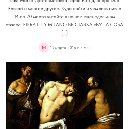
East Market, фотовыставка Герба Ритца, опера Due
Foscari и многое другое. Куда пойти и чем заняться с
14 по 20 марта читайте в нашем еженедельном
обзоре. FIERA CITY MILANO ВЫСТАВКА «FA’ LA COSA
[…]
M
·
13 марта 2016 г.
·
5
мин