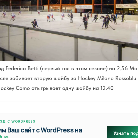
од
Federico Betti (первый гол в этом сезоне) на 2.56
Mar
сле забивает вторую шайбу за Hockey Milano Rossoblu
Hockey Como отыгрывает одну шайбу на 12.40
ЕЗД С WORDPRESS
м Ваш сайт с WordPress на
Узнать по
Vue