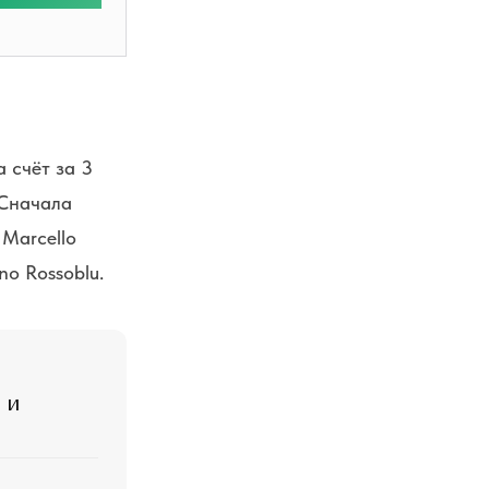
 счёт за 3
Сначала
 Marcello
no Rossoblu.
 и