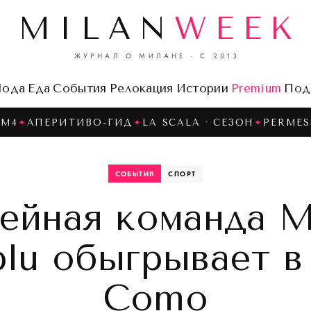
MILAN
WEEK
ЖУРНАЛ О МИЛАНЕ · С 2013
ода
Еда
События
Релокация
Истории
Premium
Под
 M4
✦
АПЕРИТИВО-ГИД
✦
LA SCALA · СЕЗОН
✦
PERMES
СОБЫТИЯ
СПОРТ
ейная команда M
lu обыгрывает в
Como