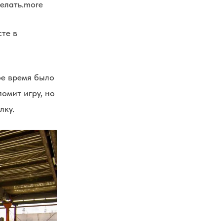
елать.
more
сте в
вое время было
омит игру, но
лку.