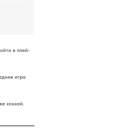
ойти в плей-
едняя игра
же хоккей.