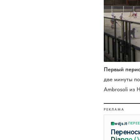
Первый пери
две минуты по
Ambrosoli из 
РЕКЛАМА
wdjs.it
ПЕРЕ
Переноси
Django / 