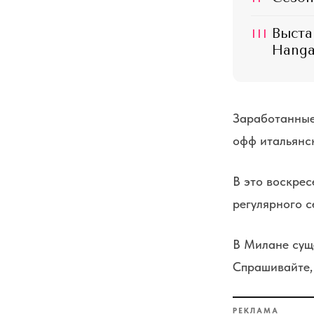
III
Выстав
Hanga
Заработанные 
офф итальянс
В это воскрес
регулярного с
В Милане суще
Спрашивайте, 
РЕКЛАМА