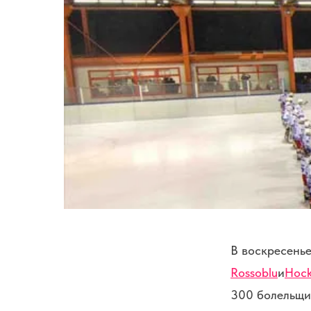
В воскресень
Rossoblu
и
Hoc
300 болельщи