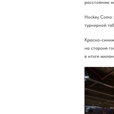
расстоянию м
Hockey Como з
турнирной та
Красно-синим 
на стороне го
в итоге милан