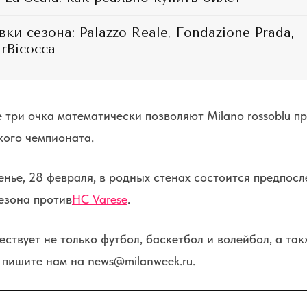
ки сезона: Palazzo Reale, Fondazione Prada,
rBicocca
три очка математически позволяют Milano rossoblu пр
кого чемпионата.
енье, 28 февраля, в родных стенах состоится предпосл
езона против
HC Varese
.
ствует не только футбол, баскетбол и волейбол, а так
пишите нам на news@milanweek.ru.