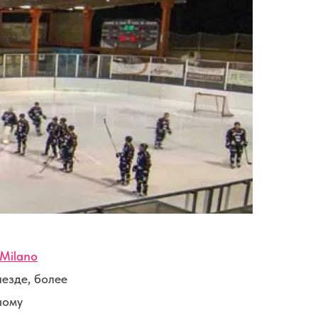
Milano
езде, более
шому