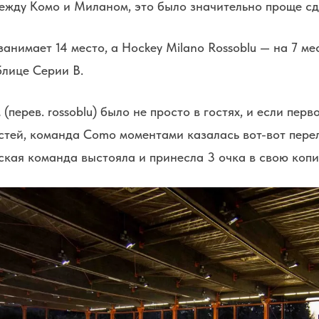
ежду Комо и Миланом, это было значительно проще сд
анимает 14 место, а Hockey Milano Rossoblu — на 7 ме
блице Серии B.
(перев. rossoblu) было не просто в гостях, и если пер
стей, команда Como моментами казалась вот-вот перел
ская команда выстояла и принесла 3 очка в свою копи