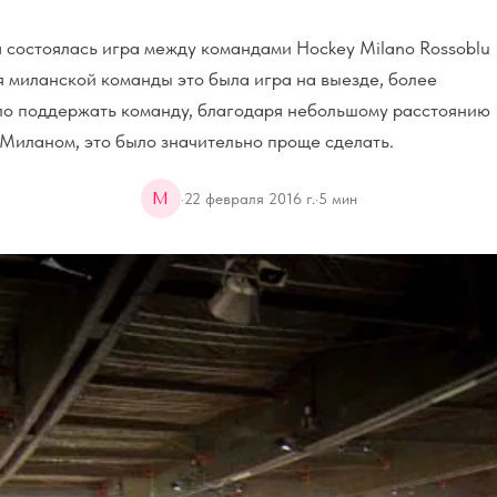
 состоялась игра между командами Hockey Milano Rossoblu
 миланской команды это была игра на выезде, более
о поддержать команду, благодаря небольшому расстоянию
Миланом, это было значительно проще сделать.
M
·
22 февраля 2016 г.
·
5
мин