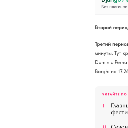
Без плагинов
Второй перио
Третий перио
минуты. Тут к
Dominic Perna 
Borghi на 17.
ЧИТАЙТЕ ПО
I
Главн
фести
II
Сезон