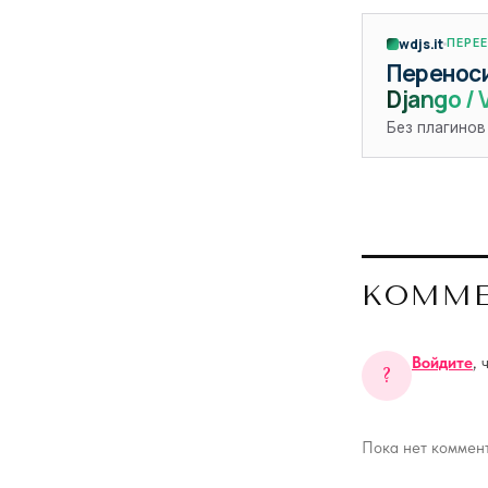
wdjs.it
ПЕРЕ
Переноси
Django / 
Без плагинов
КОММ
Войдите
, 
?
Пока нет коммент