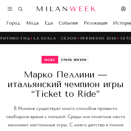
MILAN
WEEK
Город
Мода
Еда
События
Релокация
Истори
ВО-ГИД
✦
LA SCALA · СЕЗОН
✦
PERMESSO 2026
✦
ЛЕТО В 
МОДА
СТИЛЬ ЖИЗНИ
Марко Пеллини —
итальянский чемпион игры
“Ticket to Ride”
В Милане существует много способов провести
свободное время с пользой. Среди них почетное место
занимают настольные игры. С моего детства я помню