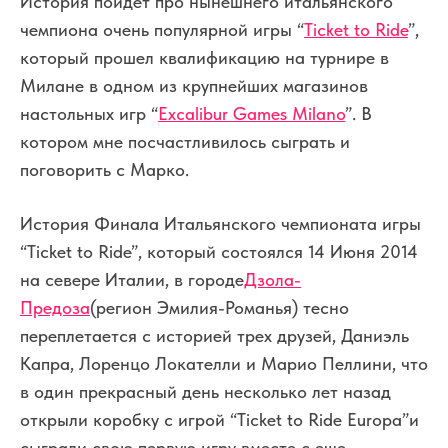
История пойдет про нынешнего итальянского
чемпиона очень популярной игры “
Ticket to Ride
”,
который прошел квалификацию на турнире в
Милане в одном из крупнейших магазинов
настольных игр “
Excalibur Games Milano
”. В
котором мне посчастливилось сыграть и
поговорить с Марко.
История Финала Итальянского чемпионата игры
“Ticket to Ride”, который состоялся 14 Июня 2014
на севере Италии, в городе
Дзола-
Предоза
(регион Эмилия-Романья) тесно
переплетается с историей трех друзей, Даниэль
Капра, Лоренцо Локателли и Марио Пеллини, что
в один прекрасный день несколько лет назад
открыли коробку с игрой “Ticket to Ride Europa”и
сыграли свою первую игру вместе с еще