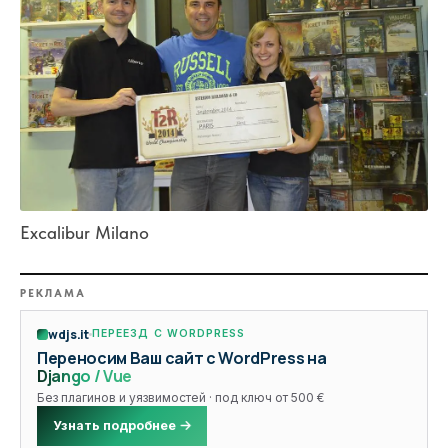
Excalibur Milano
РЕКЛАМА
wdjs.it
ПЕРЕЕЗД С WORDPRESS
Переносим Ваш сайт с WordPress на
Django / Vue
Без плагинов и уязвимостей · под ключ от 500 €
Узнать подробнее