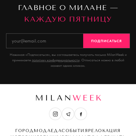
ГЛАВНОЕ О МИЛАНЕ —
КАЖДУЮ ПЯТНИЦУ
ПОДПИСАТЬСЯ
Нажимая «Подписаться», вы соглашаетесь получать письма MilanWeek и
принимаете
политику конфиденциальности
. Отписаться можно в любой
момент одним кликом.
MILAN
WEEK
ГОРОД
МОДА
ЕДА
СОБЫТИЯ
РЕЛОКАЦИЯ