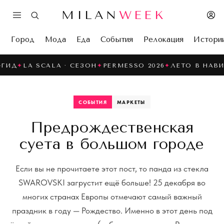
MILAN
WEEK
Город
Мода
Еда
События
Релокация
Истори
· СЕЗОН
✦
PERMESSO 2026
✦
ЛЕТО В НАВИЛЬИ
✦
28° МАЛО
СОБЫТИЯ
МАРКЕТЫ
Предрождественская
суета в большом городе
Если вы не прочитаете этот пост, то панда из стекла
SWAROVSKI загрустит ещё больше! 25 декабря во
многих странах Европы отмечают самый важный
праздник в году — Рождество. Именно в этот день под