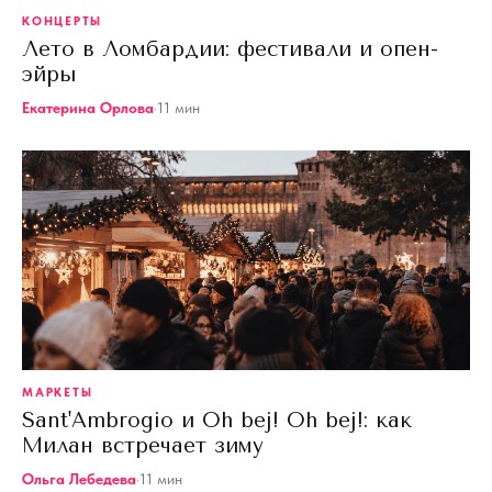
КОНЦЕРТЫ
Лето в Ломбардии: фестивали и опен-
эйры
Екатерина Орлова
·
11
мин
МАРКЕТЫ
Sant'Ambrogio и Oh bej! Oh bej!: как
Милан встречает зиму
Ольга Лебедева
·
11
мин