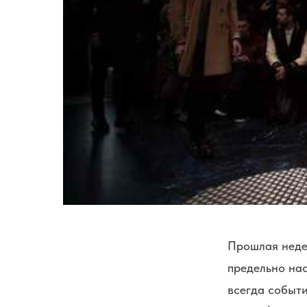
Прошлая неде
предельно на
всегда событ