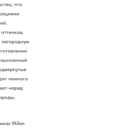
ство, что
орациями
ей.
 оттенков,
а загородную
зготовлении
 изысканный
подвернутые
дит немного
ают наряд
ироды,
мках Milan