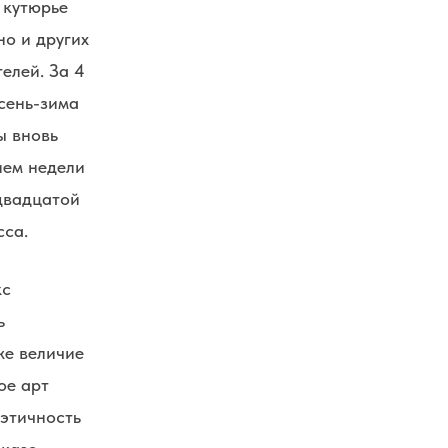
 кутюрье
но и других
елей. За 4
сень-зима
ы вновь
ием недели
двадцатой
cca.
кс
ь
же величие
ое арт
оэтичность