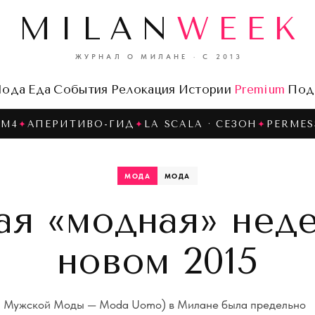
MILAN
WEEK
ЖУРНАЛ О МИЛАНЕ · С 2013
ода
Еда
События
Релокация
Истории
Premium
Под
 M4
✦
АПЕРИТИВО-ГИД
✦
LA SCALA · СЕЗОН
✦
PERMES
МОДА
МОДА
ая «модная» неде
новом 2015
я Мужской Моды — Moda Uomo) в Милане была предельно