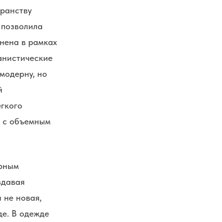
транству
 позволила
лнена в рамках
анистические
модерну, но
й
егкого
я с объемным
урным
здавая
 не новая,
е. В одежде