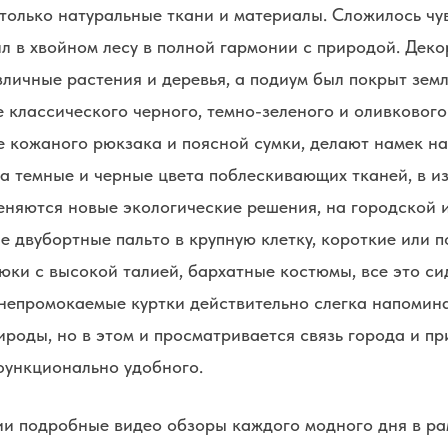
только натуральные ткани и материалы. Сложилось чув
л в хвойном лесу в полной гармонии с природой. Дек
личные растения и деревья, а подиум был покрыт земл
классического черного, темно-зеленого и оливкового
е кожаного рюкзака и поясной сумки, делают намек н
 а темные и черные цвета поблескивающих тканей, в и
еняются новые экологические решения, на городской
е двубортные пальто в крупную клетку, короткие или 
ки с высокой талией, бархатные костюмы, все это си
т непромокаемые куртки действительно слегка напомин
роды, но в этом и просматривается связь города и пр
функционально удобного.
ии подробные видео обзоры каждого модного дня в ра