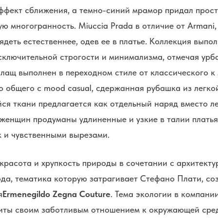
эффект сближения, а темно-синий мрамор придал прос
ю многогранность. Miuccia Prada в отличие от Armani,
деть естественнее, одев ее в платье. Коллекция выпо
исключительной строгости и минимализма, отмечая урб
лащ выполнен в переходном стиле от классического к 
о общего с mood casual, сдержанная рубашка из легко
ся ткани предлагается как отдельный наряд вместо л
 женщин продуманы удлиненные и узкие в талии плать
 и чувственными вырезами.
красота и хрупкость природы в сочетании с архитект
да, тематика которую затрагивает Стефано Плати, со
я
Ermenegildo Zegna Couture
. Тема экологии в компании
иты своим заботливым отношением к окружающей сред