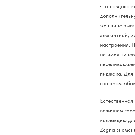
что создало 
дополнительну
женщине выгля
элегантной, 
настроения. П
не имея ничег
переливающей
пиджака. Для
фасоном юбок
Естественная 
величием горо
коллекцию дл
Zegna знамен