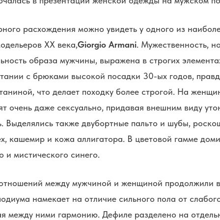
ючалась в презентации женской одежды на мужском по
рного расхождения можно увидеть у одного из наибол
одельеров XX века,
Giorgio Armani
. Мужественность, но
ьность образа мужчины, выражена в строгих элемента
етании с брюками высокой посадки 30-ых годов, правд
таниной, что делает походку более строгой. На женщи
ят очень даже сексуально, придавая внешним виду ут
ь. Выделялись также двубортные пальто и шубы, роск
х, кашемир и кожа аллигатора. В цветовой гамме дом
о и мистического синего.
 отношений между мужчиной и женщиной продолжили 
одиума намекает на отличие сильного пола от слабого
ая между ними гармонию. Дефиле разделено на отдель