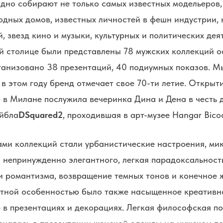
годно собирают не только самых известных модельеров,
дных домов, известных личностей в фешн индустрии, 
, звезд кино и музыки, культурных и политических деят
ой столице были представлены 78 мужских коллекций о
ганизовано 38 презентаций, 40 подиумных показов. М
, в этом году бренд отмечает свое 70-ти летие. Открыт
 в Милане послужила вечеринка Дина и Дена в честь 
йбла
DSquared2
, проходившая в арт-музее Hangar Bico
ми коллекций стали урбанистические настроения, ми
 непринужденно элегантного, легкая парадоксальност
и романтизма, возвращение темных тонов и конечное 
ятной особенностью было также насыщенное креативн
 в презентациях и декорациях. Легкая философская п