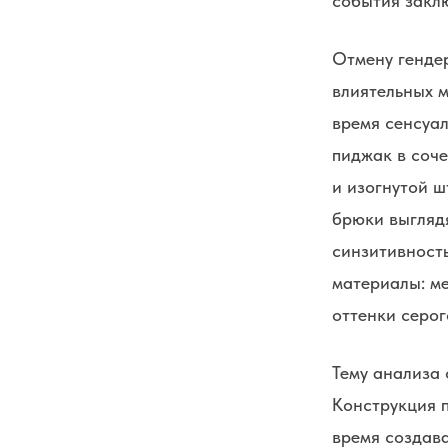
события закл
Отмену генде
влиятельных м
время сенсуал
пиджак в соч
и изогнутой ш
брюки выгляд
синзитивност
материалы: ме
оттенки серог
Тему анализа
Конструкция п
время создав