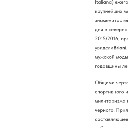
Italiana) еже
крупнейших мо
знаменитостей
дня в северн
2015/2016, ор
увидели
Brioni
мужской моды
годовщины ле
Общими черта
спортивного и
милитаризма 
черного. При
составляющее