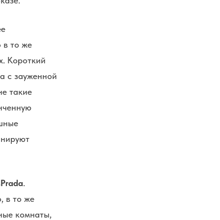
казе.
ее
 в то же
х. Короткий
а с зауженной
не такие
онченную
ошные
инируют
в
Prada
.
, в то же
ные комнаты,