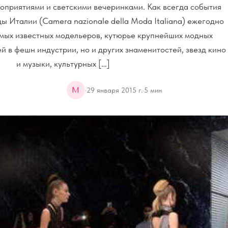
оприятиями и светскими вечеринками. Как всегда события
 Италии (Camera nazionale della Moda Italiana) ежегодно
амых известных модельеров, кутюрье крупнейших модных
й в фешн индустрии, но и других знаменитостей, звезд кино
и музыки, культурных […]
M
·
29 января 2015 г.
·
5
мин