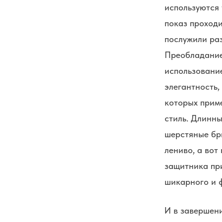
используются 
показ проходи
послужили раз
Преобладание 
использовани
элегантность,
которых прим
стиль. Длинны
шерстяные брю
лениво, а во
защитника при
шикарного и 
И в завершен