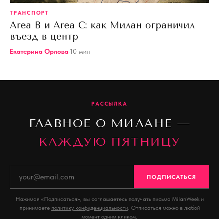
ТРАНСПОРТ
Area B и Area C: как Милан ограничил
въезд в центр
Екатерина Орлова
·
10
мин
РАССЫЛКА
ГЛАВНОЕ О МИЛАНЕ —
КАЖДУЮ ПЯТНИЦУ
ПОДПИСАТЬСЯ
Нажимая «Подписаться», вы соглашаетесь получать письма MilanWeek и
принимаете
политику конфиденциальности
. Отписаться можно в любой
момент одним кликом.