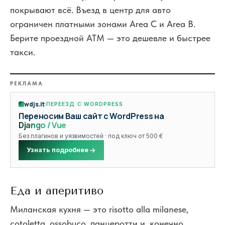
покрывают всё. Въезд в центр для авто
ограничен платными зонами Area C и Area B.
Берите проездной ATM — это дешевле и быстрее
такси.
РЕКЛАМА
wdjs.it
ПЕРЕЕЗД С WORDPRESS
Переносим Ваш сайт с WordPress на
Django / Vue
Без плагинов и уязвимостей · под ключ от 500 €
Узнать подробнее
Еда и аперитиво
Миланская кухня — это risotto alla milanese,
cotoletta, ossobuco, панцеротти и, конечно,