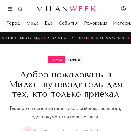
MILAN
WEEK
Город
Мода
Еда
События
Релокация
Истори
ЕРИТИВО-ГИД
✦
LA SCALA · СЕЗОН
✦
PERMESSO 2026
✦
ЛЕТ
ГОРОД
ГОРОД
Добро пожаловать в
Милан: путеводитель для
тех, кто только приехал
Главное о городе за один текст: районы, транспорт,
еда, документы и первые шаги.