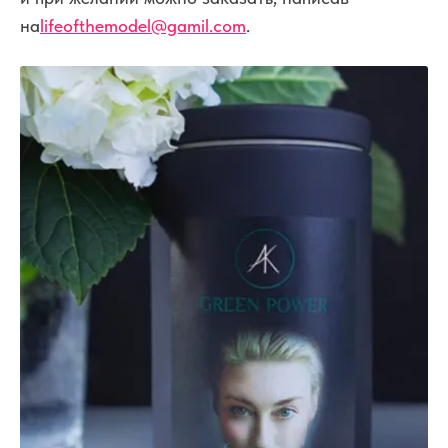
на
lifeofthemodel@gamil.com
.