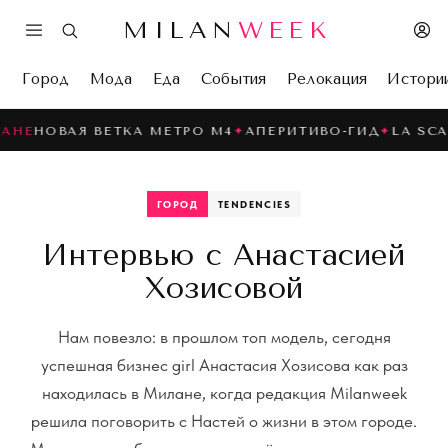
MILAN
WEEK
Город
Мода
Еда
События
Релокация
Истори
 ВЕТКА МЕТРО M4
✦
АПЕРИТИВО-ГИД
✦
LA SCALA · СЕЗОН
ГОРОД
TENDENCIES
Интервью с Анастасией
Хозисовой
Нам повезло: в прошлом топ модель, сегодня
успешная бизнес girl Анастасия Хозисова как раз
находилась в Милане, когда редакция Milanweek
решила поговорить с Настей о жизни в этом городе.