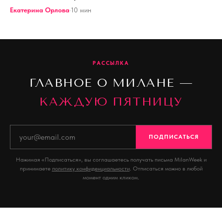
Екатерина Орлова
·
10
мин
РАССЫЛКА
ГЛАВНОЕ О МИЛАНЕ —
КАЖДУЮ ПЯТНИЦУ
ПОДПИСАТЬСЯ
Нажимая «Подписаться», вы соглашаетесь получать письма MilanWeek и
принимаете
политику конфиденциальности
. Отписаться можно в любой
момент одним кликом.