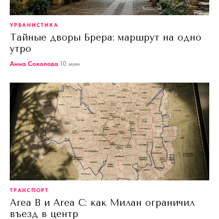
УРБАНИСТИКА
Тайные дворы Брера: маршрут на одно
утро
Анна Соколова
·
10
мин
ТРАНСПОРТ
Area B и Area C: как Милан ограничил
въезд в центр