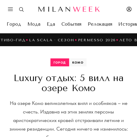
MILAN
WEEK
Город
Мода
Еда
События
Релокация
Истори
ГИД
✦
LA SCALA · СЕЗОН
✦
PERMESSO 2026
✦
ЛЕТО В НАВИ
ГОРОД
КОМО
Luxury отдых: 5 вилл на
озере Комо
На озере Комо великолепных вилл и особняков – не
счесть. Издавна на этих землях персоны
аристократических кровей отстраивали летние и
зимние резиденции. Сегодня ничего не изменилось: