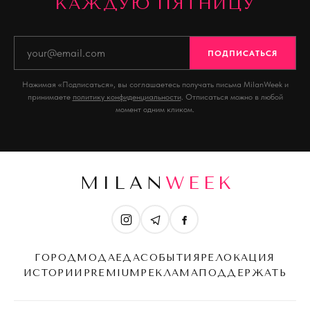
КАЖДУЮ ПЯТНИЦУ
ПОДПИСАТЬСЯ
Нажимая «Подписаться», вы соглашаетесь получать письма MilanWeek и
принимаете
политику конфиденциальности
. Отписаться можно в любой
момент одним кликом.
MILAN
WEEK
ГОРОД
МОДА
ЕДА
СОБЫТИЯ
РЕЛОКАЦИЯ
ИСТОРИИ
PREMIUM
РЕКЛАМА
ПОДДЕРЖАТЬ