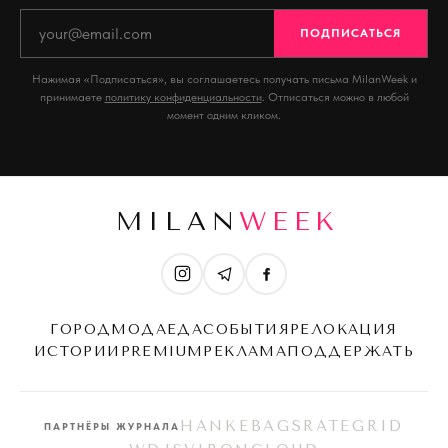
ПОДПИСАТЬСЯ
Нажимая «Подписаться», вы соглашаетесь получать письма MilanWeek и
принимаете
политику конфиденциальности
. Отписаться можно в любой
момент одним кликом.
MILAN
WEEK
ГОРОД
МОДА
ЕДА
СОБЫТИЯ
РЕЛОКАЦИЯ
ИСТОРИИ
PREMIUM
РЕКЛАМА
ПОДДЕРЖАТЬ
HANKEBAGS
RATEGRID
ПАРТНЁРЫ ЖУРНАЛА