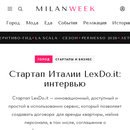
MILAN
WEEK
Город
Мода
Еда
События
Релокация
Истори
ИВО-ГИД
✦
LA SCALA · СЕЗОН
✦
PERMESSO 2026
✦
ЛЕТО В 
ГОРОД
СТАРТАПЫ И БИЗНЕС
Стартап Италии LexDo.it:
интервью
Стартап LexDo.it — инновационный, доступный и
простой в использовании сервис, который позволяет
создавать договора для аренды квартиры, найма
персонала, в том числе, соглашение о